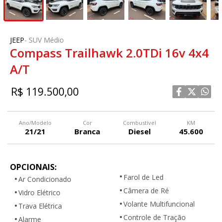
JEEP
-
SUV Médio
Compass Trailhawk 2.0TDi 16v 4x4
A/T
R$ 119.500,00
Ano/Modelo
Cor
Combustível
KM
21/21
Branca
Diesel
45.600
OPCIONAIS:
Farol de Led
Ar Condicionado
Câmera de Ré
Vidro Elétrico
Volante Multifuncional
Trava Elétrica
Controle de Tração
Alarme